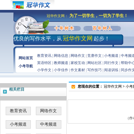
为了一切学生，一切为了学生！
冠华作文网：
冠华作文网
优良的写作水平，从
起步！
教育资讯
|
网络信息
|
网络作文
|
竞赛作文
|
小考频道
|
中考频
网站首页
英语特区
|
教师频道
|
家校互动
|
网站社区
|
同行作文
|
帮助中
小考导航
小学作文
|
小学佳作
|
作文素材
|
写作技巧
|
阅读训练
|
同步作
您现在的位置：
冠华作文网
>
小考
相关栏目
教育资讯
网络作文
（作者
小考频道
中考频道