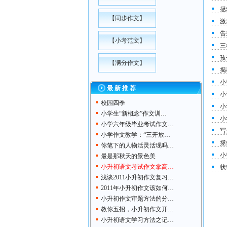
拯
【
同步作文
】
激
告
【
小考范文
】
三
孩
【
满分作文
】
揭
小
最 新 推 荐
小
校园四季
小
小学生“新概念”作文训…
小
小学六年级毕业考试作文…
写
小学作文教学：“三开放…
拯
你笔下的人物活灵活现吗…
小
最是那秋天的景色美
小升初语文考试作文拿高…
状
浅谈2011小升初作文复习…
2011年小升初作文该如何…
小升初作文审题方法的分…
教你五招，小升初作文开…
小升初语文学习方法之记…