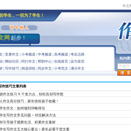
作文
切学生，一切为了学生！
文网
起步！
文
|
竞赛作文
|
小考频道
|
中考频道
|
高考频道
|
考后点睛
站内搜
动
|
网站社区
|
同行作文
|
帮助中心
|
在线留言
|
设为首页
材
|
写作技巧
|
阅读训练
|
同步作文
|
小考范文
|
满分作文
写作技巧文章
列表
锁作文练习 N 个发力点，轻松告别写作愁
人作文高分技巧，家长快给孩子收藏！
学生作文：如何做到详略得当
学生写作文常见问题 + 对症解决方法
何引导孩子观察生活、积累作文素材
学生写作文五大核心要点｜家长必看干货文案