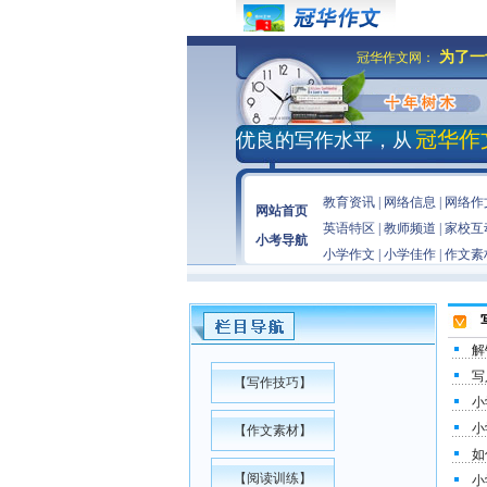
为了一
冠华作文网：
冠华作
优良的写作水平，从
教育资讯
|
网络信息
|
网络作
网站首页
英语特区
|
教师频道
|
家校互
小考导航
小学作文
|
小学佳作
|
作文素
解
写
【
写作技巧
】
小
小
【
作文素材
】
如
【
阅读训练
】
小