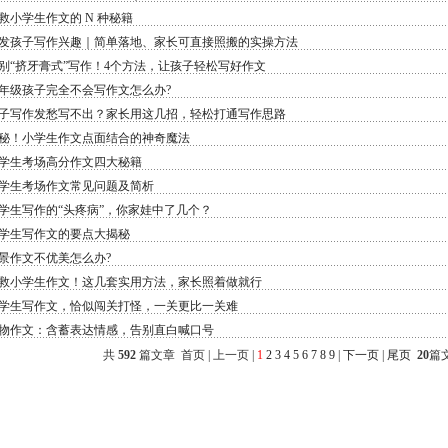
救小学生作文的 N 种秘籍
发孩子写作兴趣｜简单落地、家长可直接照搬的实操方法
别“挤牙膏式”写作！4个方法，让孩子轻松写好作文
年级孩子完全不会写作文怎么办?
子写作发愁写不出？家长用这几招，轻松打通写作思路
秘！小学生作文点面结合的神奇魔法
学生考场高分作文四大秘籍
学生考场作文常见问题及简析
学生写作的“头疼病”，你家娃中了几个？
学生写作文的要点大揭秘
景作文不优美怎么办?
救小学生作文！这几套实用方法，家长照着做就行
学生写作文，恰似闯关打怪，一关更比一关难
物作文：含蓄表达情感，告别直白喊口号
共
592
篇文章 首页 | 上一页 |
1
2
3
4
5
6
7
8
9
|
下一页
|
尾页
20
篇