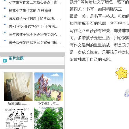
颜开
”
等词语让文字增色，笔下的
小学生写作文五大核心要点｜家…
第四关：书写，如同精雕璞玉
拯救小学生作文的 N 种秘籍
最后一关，是书写与格式。稚嫩
激发孩子写作兴趣｜简单落地、…
如同雕琢玉石的轮廓，容不得半
告别“挤牙膏式”写作！4个方法…
写作之路虽步步有难关，却并非
三年级孩子完全不会写作文怎么…
向。多带孩子走进生活、用心观
孩子写作发愁写不出？家长用这…
写作文遇到的重重挑战，都是孩
是一次成长蜕变。只要孩子持之
图片主题
绽放独属于自己的光彩。
新部编版三…
小学生1-6年…