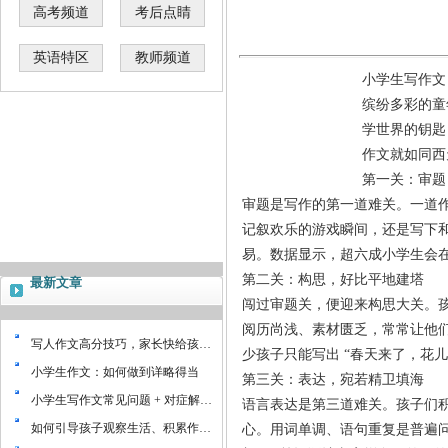
高考频道
考后点睛
英语特区
教师频道
小学生写作文
缤纷多彩的童
学世界的钥匙
作文就如同西
第一关：审题
审题是写作的第一道难关。一道
记叙欢乐的游戏瞬间，还是写下
易。数据显示，超六成小学生会
第二关：构思，好比平地建塔
最新文章
闯过审题关，便迎来构思大关。
阅历尚浅、素材匮乏，常常让他
写人作文高分技巧，家长快给孩…
少孩子只能写出
“
春天来了，花儿
小学生作文：如何做到详略得当
第三关：表达，宛若精卫填海
小学生写作文常见问题 + 对症解…
语言表达是第三道难关。孩子们
如何引导孩子观察生活、积累作…
心。用词单调、语句重复是普遍