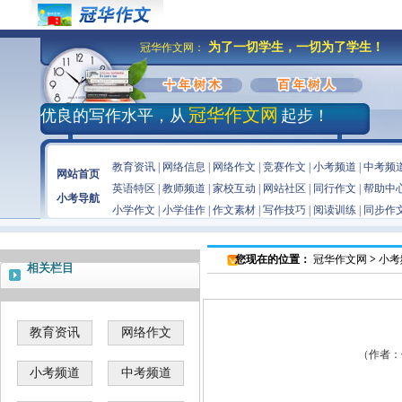
为了一切学生，一切为了学生！
冠华作文网：
冠华作文网
优良的写作水平，从
起步！
教育资讯
|
网络信息
|
网络作文
|
竞赛作文
|
小考频道
|
中考频
网站首页
英语特区
|
教师频道
|
家校互动
|
网站社区
|
同行作文
|
帮助中
小考导航
小学作文
|
小学佳作
|
作文素材
|
写作技巧
|
阅读训练
|
同步作
您现在的位置：
冠华作文网
>
小考
相关栏目
教育资讯
网络作文
（作者：佚
小考频道
中考频道