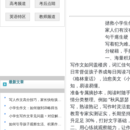
高考频道
考后点睛
英语特区
教师频道
拯救小学生作
家人们有没
句干瘪生硬
写着犯为难
分秘籍，手
一、海量积
写作文如同盖楼房，词汇佳
日常督促孩子养成每日阅读
《格林童话》，治愈美文《
最新文章
知，易读易懂。
准备专属摘抄本，阅读时随
情分类整理。例如 “秋风瑟
写人作文高分技巧，家长快给孩…
写，熟读熟记，写作时灵活
小学生作文：如何做到详略得当
教育专家实测证实，长期坚
小学生写作文常见问题 + 对症解…
升足足 30%，打好文字基
如何引导孩子观察生活、积累作…
二、用心练就观察能力，让