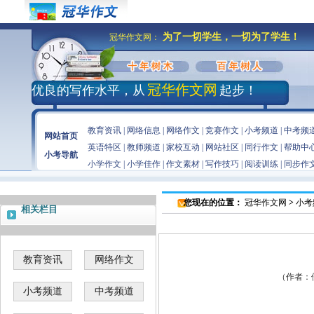
为了一切学生，一切为了学生！
冠华作文网：
冠华作文网
优良的写作水平，从
起步！
教育资讯
|
网络信息
|
网络作文
|
竞赛作文
|
小考频道
|
中考频
网站首页
英语特区
|
教师频道
|
家校互动
|
网站社区
|
同行作文
|
帮助中
小考导航
小学作文
|
小学佳作
|
作文素材
|
写作技巧
|
阅读训练
|
同步作
您现在的位置：
冠华作文网
>
小考
相关栏目
教育资讯
网络作文
（作者：佚名
小考频道
中考频道