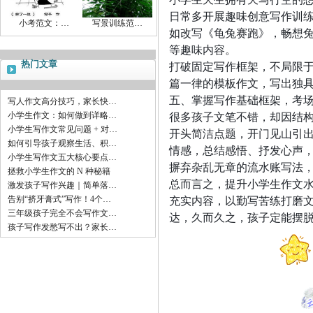
日常多开展趣味创意写作训
小考范文：…
写景训练范…
如改写《龟兔赛跑》，畅想
等趣味内容。
热门文章
打破固定写作框架，不局限
篇一律的模板作文，写出独
五、掌握写作基础框架，考
写人作文高分技巧，家长快…
很多孩子文笔不错，却因结
小学生作文：如何做到详略…
小学生写作文常见问题 + 对…
开头简洁点题，开门见山引
如何引导孩子观察生活、积…
情感，总结感悟、抒发心声
小学生写作文五大核心要点…
摒弃杂乱无章的流水账写法
拯救小学生作文的 N 种秘籍
总而言之，提升小学生作文
激发孩子写作兴趣｜简单落…
充实内容，以勤写苦练打磨
告别“挤牙膏式”写作！4个…
三年级孩子完全不会写作文…
达，久而久之，孩子定能摆
孩子写作发愁写不出？家长…