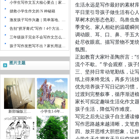
小学生写作文五大核心要点｜家…
生活永远是写作最好的素材
平日里引导孩子做生活有心
拯救小学生作文的 N 种秘籍
草树木的形态色彩、鸟兽虫
激发孩子写作兴趣｜简单落地、…
季变化、家人相处的温暖瞬
告别“挤牙膏式”写作！4个方法…
调动眼、耳、口、鼻、手五
三年级孩子完全不会写作文怎么…
处尽收眼底。描写景物不笼
孩子写作发愁写不出？家长用这…
氛围。
正如教育大家叶圣陶所言：“
图片主题
流个不歇。” 学会观察，孩
三、坚持日常动笔勤练，让
纸上得来终觉浅，再多方法
优先培养孩子写日记的习惯
过渡到完整叙事，循序渐进
家长可拟定趣味生活化作文
孩子生活，降低写作难度。
新部编版三…
小学生1-6年…
写完之后先让孩子自主通读
写作思路越来越清晰，文笔
四、放开思维大胆想象，让
小学生天生拥有天马行空的