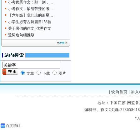
小考优秀作文：那一刻，…
小考作文：酸甜苦辣的考…
【六年级】我们班的追星…
小学生必背古诗篇目156首
关于暑假的作文_优秀作文
遣词造句细推敲
文章
下载
图片
|
设为首页
|
加入
地址：中国江苏 网监备案：32
编辑部、作文QQ群:228658618
“