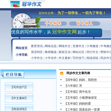
为了一切学生，一切为了学生！
冠华作文网：
冠华作文网
优良的写作水平，从
起步！
教育资讯
|
网络信息
|
网络作文
|
竞赛作文
|
小考频道
|
中考频
网站首页
英语特区
|
教师频道
|
家校互动
|
网站社区
|
同行作文
|
帮助中
小考导航
小学作文
|
小学佳作
|
作文素材
|
写作技巧
|
阅读训练
|
同步作
同步作文文章
列表
【四年级】妈妈，我想您
【六年级】哭
【
写作技巧
】
【五年级】雨中欢乐
【五年级】小狐狸做保安
【
作文素材
】
【五年级】妈妈的爱
【
阅读训练
】
【三年级】我喜欢的一堂课