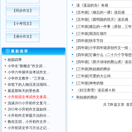
读《遥远的岛》有感
【
同步作文
】
[五年级]《难忘的一课》读后感
[五年级]《圆明园的毁灭》读后感
【
小考范文
】
[三年级]难忘的一件事（原创，三
[三年级]我洗红领巾
【
满分作文
】
[四年级]快车节目
[四年级]小学四年级原创作文一组
最 新 推 荐
[四年级]它像什么（二十六个字母
校园四季
[四年级]《那片绿绿的爬山虎》读
小学生“新概念”作文训…
[三年级]秋姑娘的脚步
小学六年级毕业考试作文…
[三年级]可爱的大公鸡
小学作文教学：“三开放…
[三年级]神奇的猫
你笔下的人物活灵活现吗…
《好汉查理》读后感４则
最是那秋天的景色美
小升初语文考试作文拿高…
秋姑娘的脚步
浅谈2011小升初作文复习…
共
729
篇文章
首
2011年小升初作文该如何…
小升初作文审题方法的分…
教你五招，小升初作文开…
小升初语文学习方法之记…